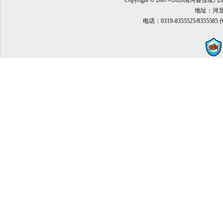
Copyright © 2007--2026清河县佳友汽车
地址：河
电话：0319-8355525/8355585 